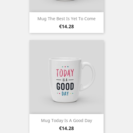
Mug The Best Is Yet To Come
Price
€14.28
Mug Today Is A Good Day
Price
€14.28