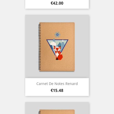
Price
€42.00
Carnet De Notes Renard
Price
€15.48