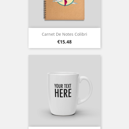
Carnet De Notes Colibri
Price
€15.48