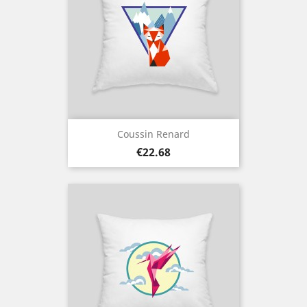
Coussin Renard
Price
€22.68